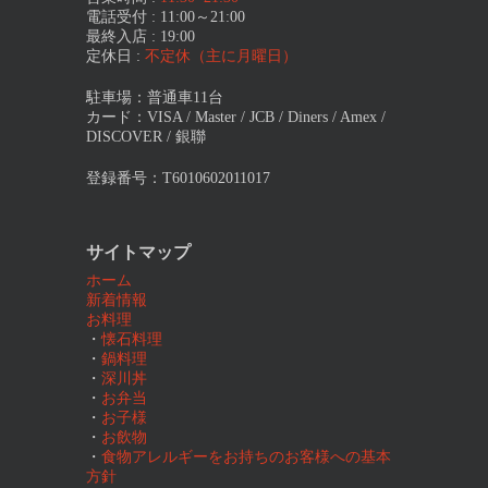
電話受付 : 11:00～21:00
最終入店 : 19:00
定休日 :
不定休（主に月曜日）
駐車場：普通車11台
カード：VISA / Master / JCB / Diners / Amex /
DISCOVER / 銀聯
登録番号：T6010602011017
サイトマップ
ホーム
新着情報
お料理
・
懐石料理
・
鍋料理
・
深川丼
・
お弁当
・
お子様
・
お飲物
・
食物アレルギーをお持ちのお客様への基本
方針