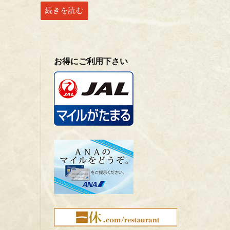
bo
sk
続きを読む
ok
y
お得にご利用下さい