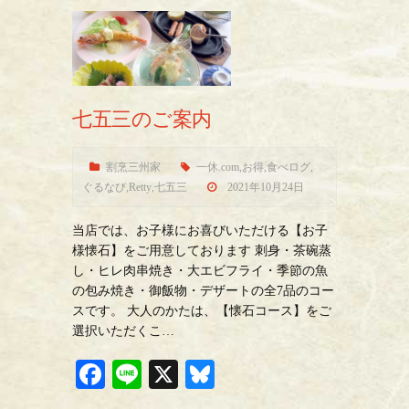
七五三のご案内
割烹三州家
一休.com
,
お得
,
食べログ
,
ぐるなび
,
Retty
,
七五三
2021年10月24日
当店では、お子様にお喜びいただける【お子
様懐石】をご用意しております 刺身・茶碗蒸
し・ヒレ肉串焼き・大エビフライ・季節の魚
の包み焼き・御飯物・デザートの全7品のコー
スです。 大人のかたは、【懐石コース】をご
選択いただくこ…
Fa
Li
X
Bl
ce
ne
ue