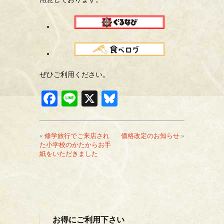
ぜひご利用ください。
Fa
Li
X
Bl
ce
ne
ue
bo
sk
«
修学旅行でご来店され
価格改定のお知らせ
»
ok
y
た小学校のかたからお手
紙をいただきました
お得にご利用下さい