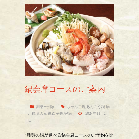
鍋会席コースのご案内
割烹三州家
ちゃんこ鍋
,
あんこう鍋
,
鍋
,
お得
,
飲み放題
,
白子鍋
,
寄鍋
2024年11月24
日
4種類の鍋が選べる鍋会席コースのご予約を開