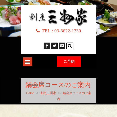
TEL :
03-3622-1230
ご予約
鍋会席コースのご案内
Home
割烹三州家
鍋会席コースのご案
>>
>>
内