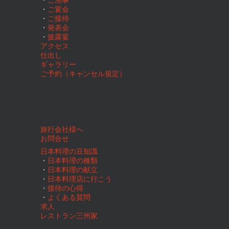
・
ご法事
・
ご宴会
・
ご接待
・
発表会
・
披露宴
アクセス
仕出し
ギャラリー
ご予約（キャンセル規定）
旅行会社様へ
お問合せ
日本料理の豆知識
・
日本料理の種類
・
日本料理の献立
・
日本料理店に行こう
・
接待の心得
・
よくある質問
求人
レストラン三州家