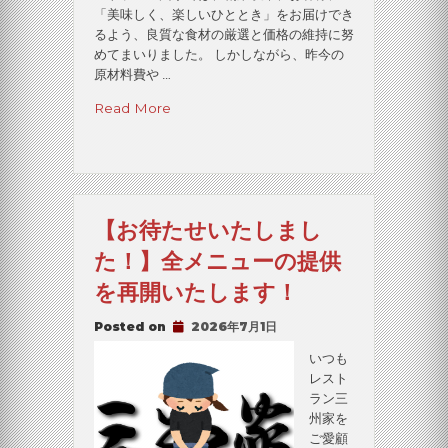
た
「美味しく、楽しいひととき」をお届けでき
だ
るよう、良質な食材の厳選と価格の維持に努
け
めてまいりました。 しかしながら、昨今の
ま
原材料費や …
す”
“ご
Read More
め
ん
な
さ
い、
【お待たせいたしまし
鉄
板
た！】全メニューの提供
料
を再開いたします！
理
価
Posted on
2026年7月1日
格
改
いつも
定
レスト
で
ラン三
す”
州家を
ご愛顧