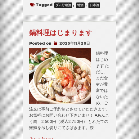
貯
Tagged
,
,
ダム貯蔵酒
地酒
日本酒
蔵
酒：
3
銘
鍋料理はじまります
柄”
Posted on
2025年11月20日
鍋料理
はじめ
ます た
だし、
まだ食
材が豊
富では
ないた
め、ご
注文は事前ご予約制とさせていただきます。
お気軽にお問い合わせ下さいませ！ ■あんこ
う鍋 2,500円（税込2,750円） とれたての
鮟鱇を吊し切りにてさばきます。鮟 …
“鍋
Read More