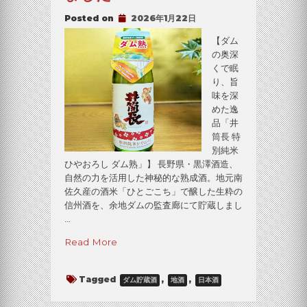
提
Posted on
2026年1月22日
供
中
【ダム
止
の奥深
に
くで眠
関
り、旨
す
味を深
る
めた逸
お
品「井
知
筒長 特
ら
別純米
せ”
ひやおろし ダム熟」】 長野県・黒澤酒造、
自然の力を活用した神秘的な熟成酒。地元南
佐久産の酒米「ひとごこち」で醸した生粋の
信州酒を、余地ダムの監査廊にて貯蔵しまし
…
“余
Read More
地
ダ
Tagged
,
,
ダム貯蔵酒
地酒
日本酒
ム
貯