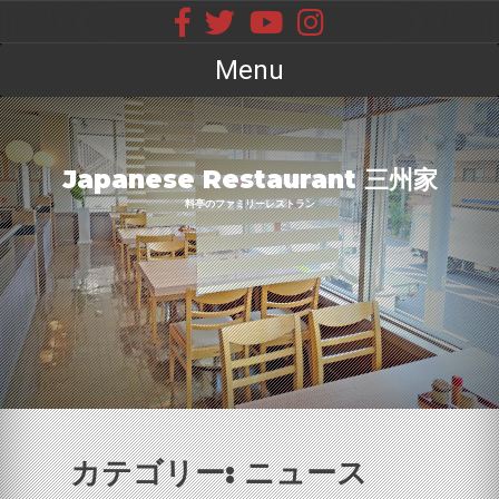
Skip
to
content
Menu
Japanese Restaurant 三州家
料亭のファミリーレストラン
カテゴリー:
ニュース