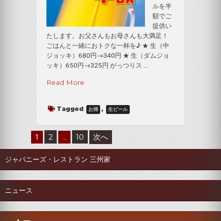
ルを半
額でご
提供い
たします。お父さんもお母さんも大満足！
ごはんと一緒におトクな一杯を♪ ★ 生（中
ジョッキ）680円→340円 ★ 生（ダムジョ
ッキ）650円→325円 がっつりス …
“今
Read More
年
も
Tagged
,
お得
生ビール
や
っ
て
投
2
10
次へ
1
…
ま
稿
す、
ジャパニーズ・レストラン 三州家
の
生
ビ
ペ
ー
ー
ニュース
ル
半
ジ
額！”
送