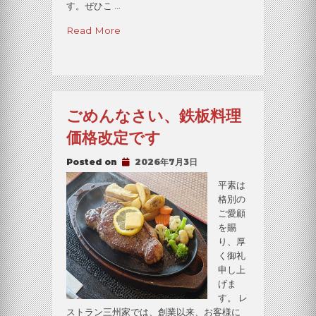
す。ぜひこ …
“「す
Read More
み
だ
プ
レ
ミ
ごめんなさい、鉄板料理
ア
ム
価格改定です
付
デ
Posted on
2026年7月3日
ジ
タ
平素は
ル
格別の
商
ご愛顧
品
を賜
券」
り、厚
が
く御礼
ご
申し上
利
げま
用
す。 レ
い
ストラン三州家では、創業以来、お客様に