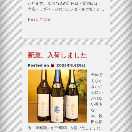
たります。 なお当店の定休日・貸切日は、
当店トップページのカレンダーをご覧くだ …
“第
Read More
42
回
墨
田
区
新政、入荷しました
商
業
Posted on
2025年8月28日
ま
つ
全国で
り
もなか
開
なかお
催”
目にか
かれな
い希少
な一
本、秋
田の新
政「亜麻猫」が三州家に入荷いたしました。