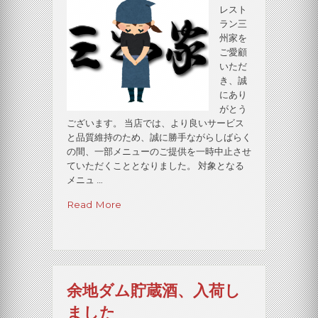
ニ
レスト
ュ
ュ
ラン三
ー
ー
州家を
の
の
ご愛顧
提
提
いただ
供
供
を
き、誠
を
再
にあり
再
開
がとう
開
い
ございます。 当店では、より良いサービス
い
た
と品質維持のため、誠に勝手ながらしばらく
た
し
の間、一部メニューのご提供を一時中止させ
し
ま
す！
ていただくこととなりました。 対象となる
ま
へ
メニュ …
す！”
の
“一
Read More
部
メ
ニ
ュ
ー
余地ダム貯蔵酒、入荷し
の
一
ました
時