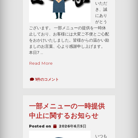
いただ
き、誠
にあり
がとう
ございます。 一部メニューの提供を一時休
止しており、お客様には大変ご不便とご心配
をおかけいたしました。皆様からの温かい励
ましのお言葉、心より感謝申し上げます。
本日7 …
“【お
Read More
待
た
【お
1件のコメント
せ
待
い
た
た
せ
し
い
一部メニューの一時提供
た
ま
し
し
中止に関するお知らせ
ま
た！】
し
全
た！】
Posted on
2026年6月5日
メ
全
いつも
メ
ニ