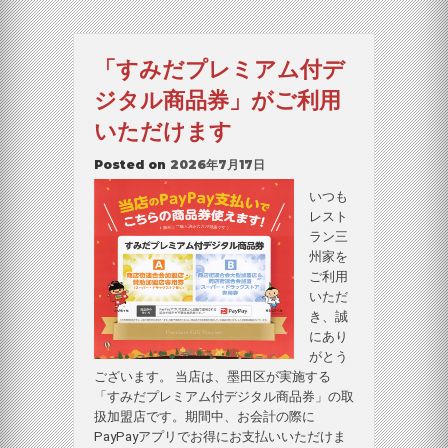
「すみだプレミアム付デ
ジタル商品券」がご利用
いただけます
Posted on
2026年7月17日
いつも
レスト
ラン三
州家を
ご利用
いただ
き、誠
にあり
がとう
ございます。 当店は、墨田区が実施する
「すみだプレミアム付デジタル商品券」の取
扱加盟店です。期間中、お会計の際に
PayPayアプリでお得にお支払いいただけま