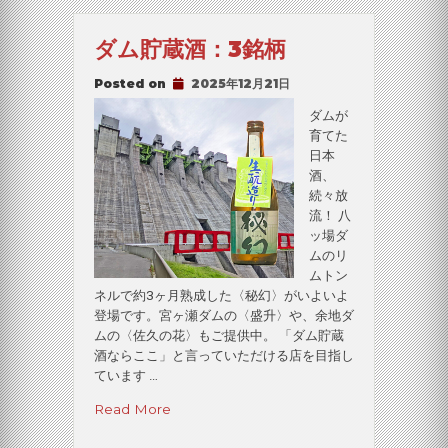
蔵
酒、
ダム貯蔵酒：3銘柄
入
荷
Posted on
2025年12月21日
し
ま
ダムが
し
育てた
た”
日本
酒、
続々放
流！ 八
ッ場ダ
ムのリ
ムトン
ネルで約3ヶ月熟成した〈秘幻〉がいよいよ
登場です。宮ヶ瀬ダムの〈盛升〉や、余地ダ
ムの〈佐久の花〉もご提供中。 「ダム貯蔵
酒ならここ」と言っていただける店を目指し
ています …
“ダ
Read More
ム