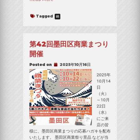
料
理
Tagged
鍋
は
じ
ま
り
第42回墨田区商業まつり
ま
す”
開催
Posted on
2025年10月16日
2025年
10月14
日
（火）
～10月
22日
（水）
にご来
店の皆
様に、墨田区商業まつりの応募ハガキを配布
いたします。 墨田区商業祭り景品 などが当