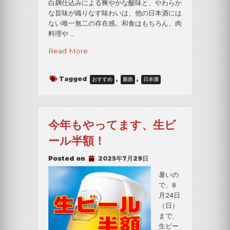
白麹仕込みによる爽やかな酸味と、やわらか
な旨味が織りなす味わいは、他の日本酒には
ない唯一無二の存在感。和食はもちろん、肉
料理や …
“新
Read More
政、
入
Tagged
,
,
おすすめ
新政
日本酒
荷
し
ま
し
今年もやってます、生ビ
た”
ール半額！
Posted on
2025年7月29日
暑いの
で、8
月24日
（日）
まで、
生ビー